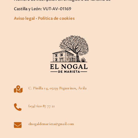
Castilla y León: VUT-AV-01169
Aviso legal
·
Política de cookies

C. Pinilla 14, 05239 Peguerinos, Ávila

(+34) 620 87 77 21

elnogaldemarieta@gmail.com